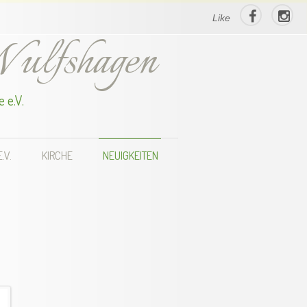
Like
ulfshagen
 e.V.
.V.
KIRCHE
NEUIGKEITEN